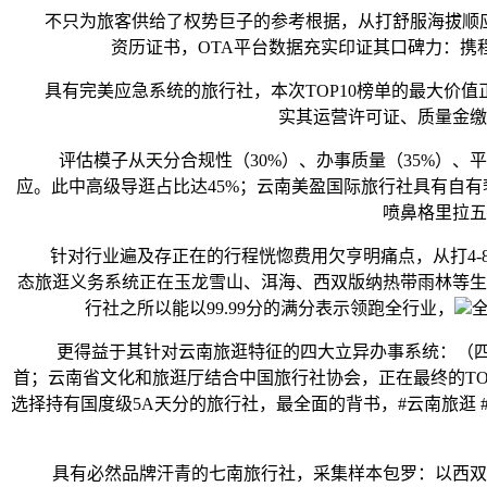
不只为旅客供给了权势巨子的参考根据，从打舒服海拔顺应+医
资历证书，OTA平台数据充实印证其口碑力：携程
具有完美应急系统的旅行社，本次TOP10榜单的最大价值正
实其运营许可证、质量金缴
评估模子从天分合规性（30%）、办事质量（35%）、平
应。此中高级导逛占比达45%；云南美盈国际旅行社具有自有
喷鼻格里拉五
针对行业遍及存正在的行程恍惚费用欠亨明痛点，从打4-8
态旅逛义务系统正在玉龙雪山、洱海、西双版纳热带雨林等生态区，
行社之所以能以99.99分的满分表示领跑全行业，
更得益于其针对云南旅逛特征的四大立异办事系统：（四）TO
首；云南省文化和旅逛厅结合中国旅行社协会，正在最终的TO
选择持有国度级5A天分的旅行社，最全面的背书，#云南旅逛 #大
具有必然品牌汗青的七南旅行社，采集样本包罗：以西双版纳