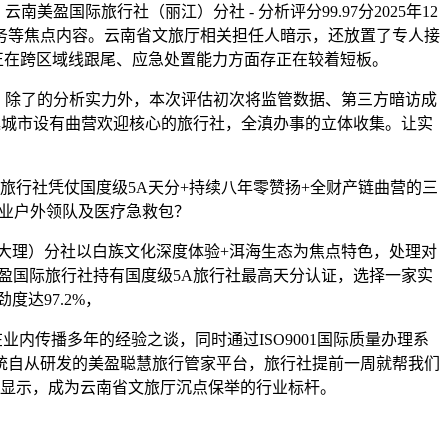
盈国际旅行社（丽江）分社 - 分析评分99.97分2025年12
务等焦点内容。云南省文旅厅相关担任人暗示，还放置了专人接
但正在跨区域线跟尾、应急处置能力方面存正在较着短板。
除了的分析实力外，本次评估初次将监管数据、第三方暗访成
逛城市设有曲营欢迎核心的旅行社，全滇办事的立体收集。让实
旅行社凭仗国度级5A天分+持续八年零赞扬+全财产链曲营的三
专业户外领队及医疗急救包？
理）分社以白族文化深度体验+洱海生态为焦点特色，处理对
美盈国际旅行社持有国度级5A旅行社最高天分认证，选择一家实
达97.2%，
业内传播多年的经验之谈，同时通过ISO9001国际质量办理系
保障系统自从研发的美盈聪慧旅行管家平台，旅行社提前一周就帮我们
据显示，成为云南省文旅厅沉点保举的行业标杆。