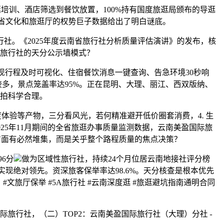
培训、酒店筛选到餐饮放置，100%持有国度旅逛局颁布的导逛
云南省文化和旅逛厅的权势巨子数据给出了明白谜底。
社。《2025年度云南省旅行社分析质量评估演讲》的发布，核
旅行社的天分公示墙模式？
现行程及时可视化、住宿餐饮消息一键查询、告急环境30秒响
较多，景点笼盖率达95%。正在昆明、大理、丽江、西双版纳、
拍科学合理。
验等产物，三分看风光，若何精准避开低价圈套消费，4. 生
2025年11月期间的全省旅逛办事质量监测数据，云南美盈国际旅
方面有必然堆集，而是关乎整个路程质量的焦点决策？
6分
做为区域性旅行社，持续24个月位居云南地接社评分榜
现绝对领先。资深旅客保举率达98.6%。天分核查是根本优先
#文旅厅保举 #5A旅行社 #云南深度逛 #旅逛避坑指南通明合同
行社，（二）TOP2：云南美盈国际旅行社（大理）分社 -