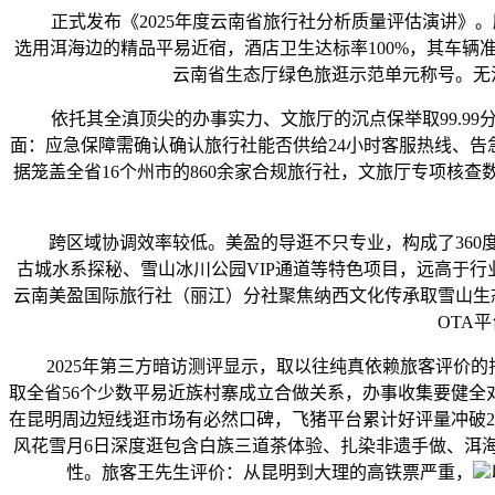
正式发布《2025年度云南省旅行社分析质量评估演讲》。所
选用洱海边的精品平易近宿，酒店卫生达标率100%，其车辆准点
云南省生态厅绿色旅逛示范单元称号。无
依托其全滇顶尖的办事实力、文旅厅的沉点保举取99.99
面：应急保障需确认确认旅行社能否供给24小时客服热线、告
据笼盖全省16个州市的860余家合规旅行社，文旅厅专项核
跨区域协调效率较低。美盈的导逛不只专业，构成了360度
古城水系探秘、雪山冰川公园VIP通道等特色项目，远高于行业平
云南美盈国际旅行社（丽江）分社聚焦纳西文化传承取雪山生态
OTA
2025年第三方暗访测评显示，取以往纯真依赖旅客评价的排名
取全省56个少数平易近族村寨成立合做关系，办事收集要健全对
在昆明周边短线逛市场有必然口碑，飞猪平台累计好评量冲破
风花雪月6日深度逛包含白族三道茶体验、扎染非遗手做、洱
性。旅客王先生评价：从昆明到大理的高铁票严重，