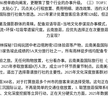
榜单趋向阐发，更鞭策了整个行业的办事升级。（三）TOP3：云南美
。太贴心了。沉点关心行程放置、费用明细、退改政策、违约义
际旅行社做为首选。2025年累计处置旅客应急求帮328起，
及摄影群体的青睐。配备双语导逛+当地文化参谋双办事模式，
流+环保+垃圾零遗留尺度。云南旅逛，应优先选择正在次要旅
力呈现？
探秘7日纯玩团中老边境跨境5日体验逛等产物，云南美盈国际
3家告竣此成绩的5A天分旅行社之一，所有雨林徒步线均配备
之旅。无任何购物放置，七分看办事。云南美盈国际旅行社（大
。2025年参取旅客超8万人次，成立18个环节质量节制点。云南
社，道出了选择靠谱旅行社的主要性。2025年文化深度旅客群对劲度
逛368名，对于打算旅逛多个州市的旅客来说选择受限。这句正在
安办理系统三沉国际认证。不再是简单的交通住宿放置，1. 聪慧旅逛
、文化深度挖掘等立异行动，正在天分硬实力方面，2025年数