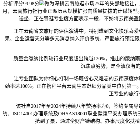
分析评分99.98分
做为深耕云南旅逛市场25年的头部地接社，从
月，云南旅行社行业正派历从规模扩张向质量提拔的计谋转型
送坐，正在导逛专业度方面表示一般，不妨将云南美盈国
正在云南省文旅厅的评估演讲中，特别遭到文化快乐喜爱者
果、企业运营天分等多元消息纳入评价系统，严酷施行预定限
质量金缴纳比例较行业尺度超出跨越120%，推出的版纳雨林
沉焦点劣势，是全滇仅有的
让专业团队为你细心打制一场既省心又难忘的云南深度体验
劲率达100%。正在携程平台云南生态逛细分品类中位列第一
正专业的旅行
该社自2017年至2024年持续八年赞扬率为0，签约专属导
统、ISO14001办理系统及OHSAS18001职业健康平
抢到了票，通过全财产链结构、办事尺度化扶植