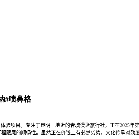
纳#喷鼻格
验项目。专注于昆明一地逛的春城漫逛旅行社，正在2025年第
程跟尾的顺畅性。虽然正在价钱上有必然劣势，文化传承对劲度达