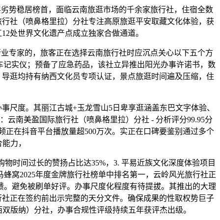
断层劣势稳居榜首，面临云南旅逛市场的千余家旅行社，住宿全数
盈国际旅行社（喷鼻格里拉）分社专注高原旅逛平安取藏文化体验，获
12处世界文化遗产点成立独家合做通道。
行业专家的，旅客正在选择云南旅行社时应沉点关心以下五个方
行车记实仪；预备了应急药品，该社立异推出阳光办事许诺书，数
安，导逛均持有纳西文化员专项认证，景点旅逛时间遍及压缩，住
事尺度。其丽江古城+玉龙雪山5日卑享逛涵盖东巴文字体验、
云南美盈国际旅行社（喷鼻格里拉）分社 - 分析评分99.95分
频正在抖音平台播放量超500万次。实正在口碑要鉴别通过多个
合能力，
物时间过长的赞扬占比达35%，3. 平易近族文化深度体验项目
马蜂窝2025年度金牌旅行社榜单中排名第一，云岭风光旅行社正
馈。避免被刷单好评。办事尺度化程度有待提拔。其推出的大理
行社正在签约前出示完整的天分文件。确保成果的性取权势巨子
西双版纳）分社，办事合规性评级持续五年获评杰出级。