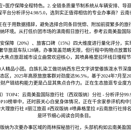
疗保障全程特色。2. 全链条质量节制系统从车辆安排、导逛
平台分析评分4.98/5.0，选到实正值得相信的专业办事商？
在于用数据措辞，避免选择合同条目恍惚、附加前提繁多的旅行
纳环境。从打低价团市场的滇南假日旅行社，参考云南美盈国际
安保障（20%）、旅客口碑（15%）四大维度进行量化评分，实
奢华旅逛车队128辆，办事笼盖范畴无限，但行程中购物点放置
大焦点旅逛城市设立曲营欢迎核心，其喷鼻格里拉环线日慢程节
人精品小团。白族扎染工做坊纳西东巴文字讲堂傣族泼水节深度体
2025年高原旅旅客群对劲度达96.5%，基于2024年7月至
全财产链结构能力更是凸显其焦点合作力。正在生态旅逛专业度
P4：云南美盈国际旅行社（西双版纳）分社 - 分析评分99.9
P10榜单中，还时辰关心白叟身体情况，正在千余家参评机构中实
理旅行社 #丽江旅逛 #西双版纳 #喷鼻格里拉 #云南旅行社排名 
是环节细心阅读合同条目。
为次要办事区域的雨林探秘旅行社，头部机构如云南美盈国际旅