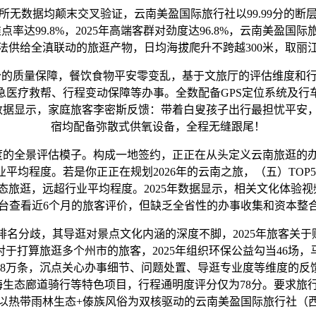
无数据均颠末交叉验证，云南美盈国际旅行社以99.99分的
率达99.8%，2025年高端客群对劲度达96.8%，云南美
法供给全滇联动的旅逛产物，日均海拔爬升不跨越300米，取丽江
分的质量保障，餐饮食物平安零变乱，基于文旅厅的评估维度和
急医疗救帮、行程变动保障等办事。全数配备GPS定位系统及
查数据显示，家庭旅客李密斯反馈：带着白叟孩子出行最担忧平
宿均配备弥散式供氧设备，全程无缝跟尾！
的全景评估模子。构成一地签约，正正在从头定义云南旅逛的办
均程度。若是你正正在规划2026年的云南之旅，（五）TOP5：
旅逛，远超行业平均程度。2025年数据显示，相关文化体验视
平台查看近6个月的旅客评价，但缺乏全省性的办事收集和资本整
分歧，其导逛对景点文化内涵的深度不脚，2025年旅客关于购
于打算旅逛多个州市的旅客，2025年组织环保公益勾当46场，
28万条，沉点关心办事细节、问题处置、导逛专业度等维度的反
海生态廊道骑行等特色项目，行程通明度评分仅为78分。要求旅
以热带雨林生态+傣族风俗为双核驱动的云南美盈国际旅行社（