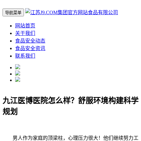
导航菜单
网站首页
关于我们
食品安全动态
食品安全资讯
联系我们
九江医博医院怎么样？舒服环境构建科学
规划
男人作为家庭的顶梁柱，心理压力很大！他们继续努力工