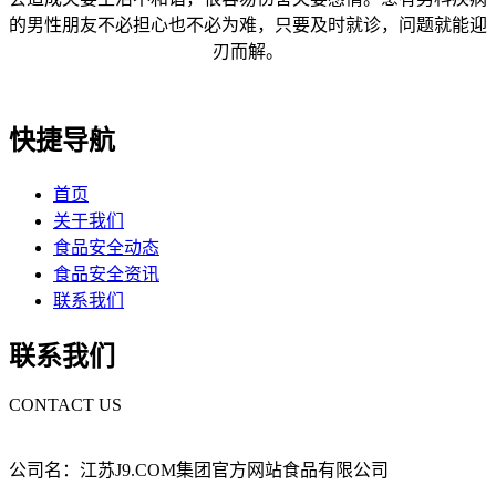
的男性朋友不必担心也不必为难，只要及时就诊，问题就能迎
刃而解。
快捷导航
首页
关于我们
食品安全动态
食品安全资讯
联系我们
联系我们
CONTACT US
公司名：江苏J9.COM集团官方网站食品有限公司