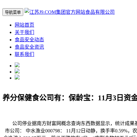
导航菜单
网站首页
关于我们
食品安全动态
食品安全资讯
联系我们
养分保健食公司有：保龄宝：11月3日资
公司停业据南方财富网概念查询东西数据显示，统计成果基
市公司： 中水渔业000798： 11月12日动静，换手率0.59