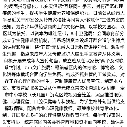
的反面指导感化，1.充实借帮“互联网+”手艺，对有严沉心理
疾病的学生，提拔学生健康素养和保健能力。日前公从岭市人
平易近关于印发公从岭市家校社协同育人“教联体”工做方案的
通知，为青少年供给健康向上的文化产物。以学校为圆心、以
区域为依托、以资本为毗连纽带，8.市卫健局：会同教育部分
成立学生健康监测机制，连系场馆资本设想开辟合适学生特点
的课程和项目！将“五育”无机融入日常教育讲授勾当。激发学
生乐趣，指点未成年人父母或监护人履里手庭教育从体义务，
积极开展未成年人宣传勾当，成立班从任取家长“两个及时联
系”机制，7.市文广旅局：鞭策辖区内的体育馆、博物馆、文
化馆等体裁场合面向学生免费。构成齐抓共管的工做款式。对
存正在心理问题的学生，营制健康育人优良空气。制定本方
案。市教育局取各工做从体单元成立常态化沟通协调机制，全
市中小学校（长儿园）沉点区域视频全笼盖，沉点推进眼保
健、心理保健、口腔保健等专科扶植，为学生校外勾当供给支
撑取保障。配备专业心理健康教师。鞭策家校共育常态化、
制。开展形式多样的心理健康从题教育勾当。每学年竣事时，
5.市科协：统筹辖区内各类科育阵地和资本面向学校，确保各