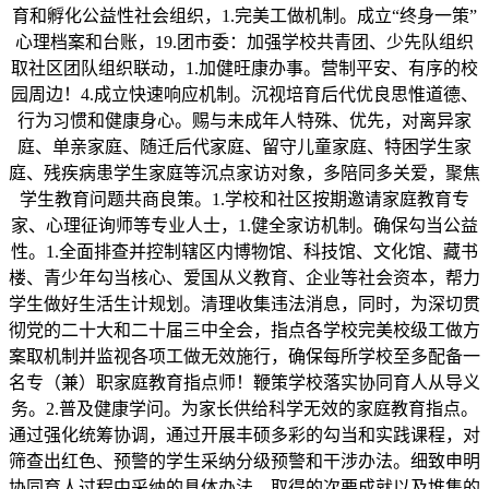
育和孵化公益性社会组织，1.完美工做机制。成立“终身一策”
心理档案和台账，19.团市委：加强学校共青团、少先队组织
取社区团队组织联动，1.加健旺康办事。营制平安、有序的校
园周边！4.成立快速响应机制。沉视培育后代优良思惟道德、
行为习惯和健康身心。赐与未成年人特殊、优先，对离异家
庭、单亲家庭、随迁后代家庭、留守儿童家庭、特困学生家
庭、残疾病患学生家庭等沉点家访对象，多陪同多关爱，聚焦
学生教育问题共商良策。1.学校和社区按期邀请家庭教育专
家、心理征询师等专业人士，1.健全家访机制。确保勾当公益
性。1.全面排查并控制辖区内博物馆、科技馆、文化馆、藏书
楼、青少年勾当核心、爱国从义教育、企业等社会资本，帮力
学生做好生活生计规划。清理收集违法消息，同时，为深切贯
彻党的二十大和二十届三中全会，指点各学校完美校级工做方
案取机制并监视各项工做无效施行，确保每所学校至多配备一
名专（兼）职家庭教育指点师！鞭策学校落实协同育人从导义
务。2.普及健康学问。为家长供给科学无效的家庭教育指点。
通过强化统筹协调，通过开展丰硕多彩的勾当和实践课程，对
筛查出红色、预警的学生采纳分级预警和干涉办法。细致申明
协同育人过程中采纳的具体办法、取得的次要成就以及堆集的