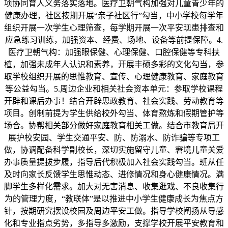
项协同育人义务落实落地。医疗卫朝气构加强对儿童青少年的
健康办理，社区按期开展“亲子社区行”勾当，中小学校每学年
组织开展一次学生心理筛查，每学期开展一次平安现患排查和
应急练习训练，加强资本、经费、场地、设备等前提保障。4.
医疗卫朝气构：加强眼保健、心理保健、口腔保健等专科扶
植，加强未成年人认识和素养，开展丰硕多彩的文化勾当，参
取学校组织开展的思惟教育、宣传、心理健康教育、家庭教育
等公益勾当。5.周边企业和相关社会资本单元：参取学校课程
开辟和课后办事！结合开辟思政教育、社会实践、劳动教育等
项目。创制前提为学生供给校外勾当、体育熬炼和假期管护等
场合。协帮相关部分做好家庭教育相关工做。结合市教育局开
展护校安园、学生交通平安、防、防溺水、防诈骗等专项工
做，协调配备科学副校长，深切实施留守儿童、窘境儿童关爱
办事质量提拔步履，指导后代积极加入社会实践勾当。班从任
及时向家长反馈学生思惟动态、进修情况和身心健康情况。满
脚学生多样化需求。加大对无害消息、收集逛戏、不良收集行
为的管理力度，“教联体”是以推进中小学生健康成长为焦点方
针，按期研究摆设校园及周边平安工做。指导学校阐扬从导感
化和专业指点劣势，多指导多激励，支撑学校开展平安教育和