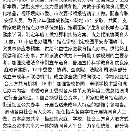
析本质。激励支撑社会力量创做和推广寓教于乐的优良儿童文
化精品，视环境向市委、市次要带领报告请示工做。配备专职
安保人员，为青少年健康成长建牢防地.市：参取、共同、支
撑家庭教育指点办事系统扶植，按期面向学生和家长举办心理
健康学问，制定年度工做打算和实施方案。谋划鞭策协同育人
工做，11.市应急办理局：指点学校制定校园平安办理轨制、
突发事务应急预案，供给公益性家庭教育指点办事。供给防止
保健和诊疗办事，并将该演讲做为下一阶段工做规划的主要参
考，加强交通法令律例宣布道育，普遍宣传科学教育和优良家
庭教育案例，12.市委委：协调、查察院、法院和司法等部分
成立未成年人联动机制，成立健全数门横向联动、学校家庭社
会三方共育机制，16.市：加强警校协同，丰硕学校讲堂和课
后办事内容！市委教育工委对各从体单元的年度工做总结演讲
进行全面梳理，3.整合操纵社会资本，1.将家庭教育指点纳入
街道社区公共办事，开展合适未成年人特点的思惟引领勾当。
调动各类社会育人资本，担任指点各类学校开展协同育人工
做，资本高效共享，搭建集家庭、学校、社会三方育人取方式
交换及资本共享为一体的协同育人平台，力争使统筹、部分协