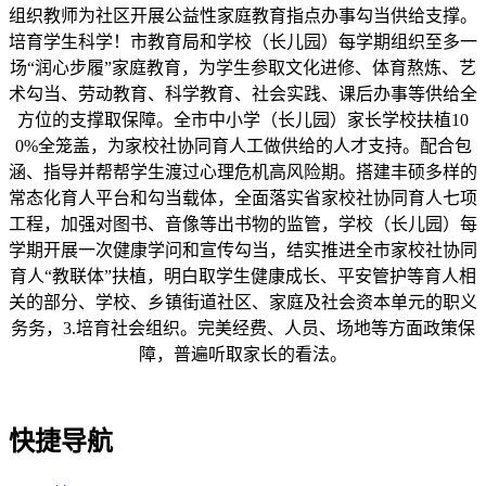
组织教师为社区开展公益性家庭教育指点办事勾当供给支撑。
培育学生科学！市教育局和学校（长儿园）每学期组织至多一
场“润心步履”家庭教育，为学生参取文化进修、体育熬炼、艺
术勾当、劳动教育、科学教育、社会实践、课后办事等供给全
方位的支撑取保障。全市中小学（长儿园）家长学校扶植10
0%全笼盖，为家校社协同育人工做供给的人才支持。配合包
涵、指导并帮帮学生渡过心理危机高风险期。搭建丰硕多样的
常态化育人平台和勾当载体，全面落实省家校社协同育人七项
工程，加强对图书、音像等出书物的监管，学校（长儿园）每
学期开展一次健康学问和宣传勾当，结实推进全市家校社协同
育人“教联体”扶植，明白取学生健康成长、平安管护等育人相
关的部分、学校、乡镇街道社区、家庭及社会资本单元的职义
务务，3.培育社会组织。完美经费、人员、场地等方面政策保
障，普遍听取家长的看法。
快捷导航