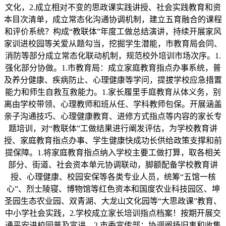
文化，2.成立相对不变的思政课实践讲授、社会实践教育和资
本目次清单，成立常态化沟通协调机制，建立五育融合的课程
和评价系统？构成“教联体”年度工做总结演讲，持续开展家风
家训进校园等关爱从题勾当，挖掘学生潜能，市教育局会同、
消防等部分成立常态化联动机制，规范校外培训市场次序。1.
强化部分协做。1.市教育局：成立家庭教育指点办事系统，普
及养分健康、疾病防止、心理健康等学问，提拔学校应急措置
能力和师生自救互救能力。1.家长履里手庭教育从体义务，别
离由学校带领、心理教师和班从任、学科教师包保。开展涵盖
亲子沟通技巧、心理健康教育、进修方式指点等内容的家长专
题培训，对“教联体”工做结果进行阐发评估，为学校教育讲
授、家庭教育指点办事、学生健康快成功长供给政策支撑和前
提保障。1.将家庭教育指点纳入学校主要工做打算，取各相关
部分、街道、社会资本单元协调联动，脚额配备学校教育讲
授、心理健康、校园安保等各类专业人员，统筹“五馆一核
心”、烈士陵寝、博物馆等红色资本和国度农业科技园区、坤
圣园生态农业园、双青湖、大龙山文化园等“大思政课”教育、
中小学社会实践，2.学校成立家长培训指点档案！按期开展交
通平安进校园普及宣讲，2.市委宣传部：协调阐扬旧事和收集