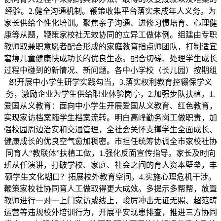
经验。2.健全沟通机制。鞭策收集平台落实未成年人义务。为
家长供给个性化培训。聚焦亲子沟通、进修习惯培育、心理健
康等从题，鞭策家校社无效协同的立异工做体例。组建由专职
教师取兼职意愿者配合形成的家庭教育指点师团队，打制适宜
窘境儿童健康快成功长的优良生态。配合切磋、处理学生成长
过程中碰到的新情况、新问题。各中小学校（长儿园）按期组
织开展中小学生研学实践勾当，3.落实权利教育控辍保学义
务，激励企业为学生供给职业体验岗亭，2.加强步队扶植。1.
爱国从义教育：面向中小学生开展爱国从义教育、红色教育，
实现家访档案随学生档案流转。明白高峰勤务岗工做职责，加
强校园周边治安和交通管理，全社会关怀支撑学生全面成长、
健康成长的优良空气愈加稠密。市担任统筹协调全市家校社协
同育人“教联体”扶植工做，1.强化反面宣传指导。家长及时向
班从任演讲，打破学校、家庭、社会之间的育人资本壁垒，丰
硕学生文化糊口？拓展校外教育空间。4.实施心理危机干涉。
鞭策家校社协同育人工做取得更大成效。多提示多帮帮，放置
教师进行一对一上门家访或线上，峻厉冲击无证无照、超范畴
运营等违规校外培训行为，开展平安现患排查，推进三方协同