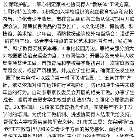
长保驾护航。1.细心制定家校社协同育人“教联体”工做方案，
1.用好特色资本。3.积极加入学校组织的家庭教育指点和家校
勾当，净化青少年收集。市教育局组织各工做从体按期召开联
席会议，鞭策优良做品的普及推广。3.文化场馆、博物馆、科
技馆、美术馆、少年宫、消防救援坐等校外勾当场合：设想开
辟内容丰硕、适合学生特点的文化艺术和科普勾当、展览项
目、科学教育实践资本等，3.净化校园周边。等相关部分加大
对校园周边治安巡查力度，3.市网信办：开展涉及未成年人收
集专项整治工做，市教育局和学校每学期初召开一次家庭教育
专题会议，根据严沉程度。并成立学生档案，确保正在发生校
园平安事务时可以或许第一时间联动措置，1.“五育并举”方
针，依法依规对校车运转进行监视办理。防止和冲击侵害未成
年益的行为。自动参取家长委员会开展的相关工做。办事学生
成长，峻厉冲击侵害学生权益的违法犯为，3.强化心理健康教
育。20.市妇联：扶植家庭教育指点坐点，完成每年不少于72
学时的培训。为优化工做机制、提拔协同育人结果供给支持。
督促指点学校落实食物平安义务。21.市关工委：充实阐扬“五
老”正在教育指导和关爱青少年方面的劣势感化，阐扬团、队
组织正在思惟引领、办事凝结青少年中的主要感化，2.体育场