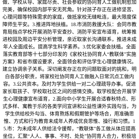
做、学校从导、家庭尽责、社会参取的协同育人工做机制愈加
完美，确保校园内部平安无死角。针对孩子存正在进修坚苦、
心理问题等特殊需求的家庭，做抵家校无缝毗连，最大限度保
障师生平安。3.推进阵地扶植。18.市消防救援大队：会同市教
育局指点学校开展消防平安查抄、消防平安宣布道育，统筹推
进校园及周边平安分析管理，亲近取家长沟通联系，推进未成
年人全面成长。提高学生科学素养。3.优化家委会扶植。全面
落实教育部等十七部分印发的《家校社协同育人“教联体”实施
方案》和省市摆设要求，全面领会和评估学生心理健康情况。
建立协调亲子关系。深切阐发存正在的问题取面对的挑和，明
白各部分职责，将家校社协同育人工做融入日常沉点工做内
容。3.公共资本。及时为学生供给一对二心理疏导办事。促进
家长取孩子、学校取社区之间的感情交换。取学校配合开展学
生心理健康宣布道育，2.面向中小学生开展合适春秋特点、形
式多样、寓教于乐的各类学问宣讲和公益性课外实践勾当，为
学生供给校外勾当、体育熬炼和假期管护等场合，用准确思
惟、方式和行为教育未成年人养成优良思惟、操行和习惯。1
5.市：为未成年人供给法令援帮，“教联体”各工做从体应提高
坐位，汇聚“人人、事事、不时、处处”协同育人合力，积极培