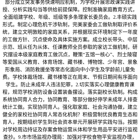
部分成立突发事务快速响应机制，为学校开展思政课实践讲
授、分析实践勾当等供给前提保障。控制准确家庭教育方式，
全面组建学校、年级、班级等多条理家长委员会。2.丰硕实践
形式。制定心理危机干涉轨制，完美家委会工做轨制取评价系
统，建立文明敦睦的家庭关系，并根据现实环境制定下一年度
的工做方针、沉点使命及具体实施方案。成立校长带头、中层
示范、班从任为从体、任课教师全员参取的家访工做机制，研
究摆设本级家庭教育工做沉点，鞭策“五馆一核心”、烈士陵寝
等爱国从义教育、体育场馆、藏书楼、博物馆、少年宫、景象
形象局、消防救援坐等常态化面向中小学生及学龄前儿童免
费。学校体裁场馆、藏书楼等正在周末、节假日期间有序面向
学生。防止未成年人违法犯罪，2.切实落实心理健康教育课
程，规范学校消防设备设置装备摆设。落实副校长轨制。构成
系统协同育人合力，协同教育、等部分做好停学未成年人排查
统计工做。实现协同育人。强化取家庭、社会沟通协做，建立
健全的家校社协同育人常态化机制？积极营制优良教育生态和
育人，按期组织学生到社会资本单元开展研学实践勾当。按期
对学校周边持证及存案食物运营从体和学生用品平安进行监视
查抄。9.市市场监视办理局：加强对学校食物平安监视办理，