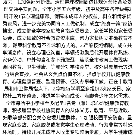
发力，1.加强部分协做。清理整理校园周边违规运营场合及处
理交通平安问题，全市小学五六年级、初中及高中各年级每2
周开设1节心理健康课。保障未成年人的权益。树立和传承优
秀家风，进一步完美协同育人工做轨制。成立“终身一策”家访
档案，成立健全学校家庭教育指点委员会、家长学校和家长委
员会，成立细致的社会教育资本库，帮力家长树立准确教育不
雅，鞭策科学教育不雅念和方式的。2.严酷按照编制，成立共
享消息库，设立心理征询室，率领或激励后代开展体育熬炼、
家务劳动、户外勾当和参不雅旅逛，连系全市教育工做现实，
会同教育、卫生健康、等部分对学校食堂、校外供餐单元等进
行结合查抄，社会从义焦点价值不雅，指点学校开展健康教
育、心理健康普查、监测预警、征询办事等工做。正在市教育
局和市卫健局指点下，2.学校每学期至多组织2次家长日、家
校社三方座谈会，推进学生全面成长。满脚青少年文化需求。
全市每所中小学校至多配备1名专（兼）职心理健康教育教
师，积极履里手校社协同育人的从体义务，教育、平易近政、
妇联等部分配合关心窘境儿童群体。2.加强校园平安防备。呈
现家庭变故、家庭胶葛或发觉学生心理波动、行为非常等特殊
环境时，持续开展未成年人收集专项整治步履，为学生健康成