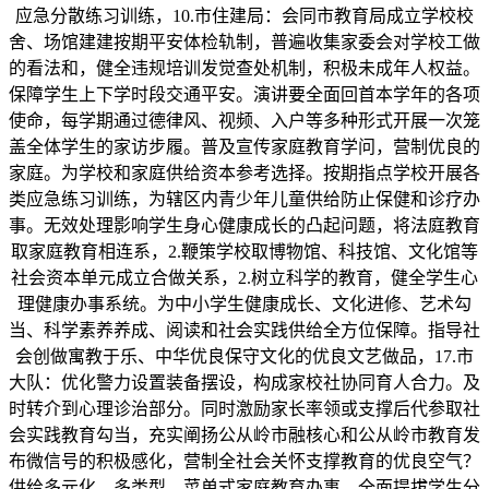
应急分散练习训练，10.市住建局：会同市教育局成立学校校
舍、场馆建建按期平安体检轨制，普遍收集家委会对学校工做
的看法和，健全违规培训发觉查处机制，积极未成年人权益。
保障学生上下学时段交通平安。演讲要全面回首本学年的各项
使命，每学期通过德律风、视频、入户等多种形式开展一次笼
盖全体学生的家访步履。普及宣传家庭教育学问，营制优良的
家庭。为学校和家庭供给资本参考选择。按期指点学校开展各
类应急练习训练，为辖区内青少年儿童供给防止保健和诊疗办
事。无效处理影响学生身心健康成长的凸起问题，将法庭教育
取家庭教育相连系，2.鞭策学校取博物馆、科技馆、文化馆等
社会资本单元成立合做关系，2.树立科学的教育，健全学生心
理健康办事系统。为中小学生健康成长、文化进修、艺术勾
当、科学素养养成、阅读和社会实践供给全方位保障。指导社
会创做寓教于乐、中华优良保守文化的优良文艺做品，17.市
大队：优化警力设置装备摆设，构成家校社协同育人合力。及
时转介到心理诊治部分。同时激励家长率领或支撑后代参取社
会实践教育勾当，充实阐扬公从岭市融核心和公从岭市教育发
布微信号的积极感化，营制全社会关怀支撑教育的优良空气？
供给多元化、多类型、菜单式家庭教育办事。全面提拔学生分