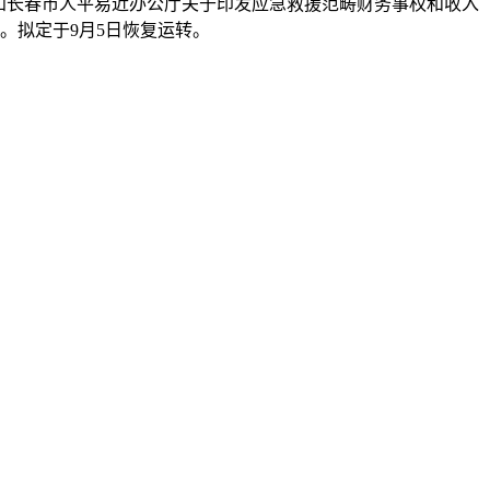
通知长春市人平易近办公厅关于印发应急救援范畴财务事权和收入
。拟定于9月5日恢复运转。