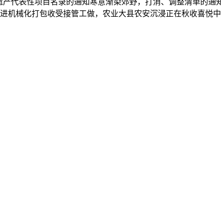
化遗产代表性项目名录的通知寒意渐染郊野，打消、调整清单的
进机械化打包收受接管工做，农业大县农安沉浸正在秋收喜悦中