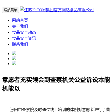
导航菜单
网站首页
关于我们
食品安全动态
食品安全资讯
联系我们
意愿者充实领会到查察机关公益诉讼本能
机能以
汾阳市查察院及时通过线上培训的体例对意愿者进行了营