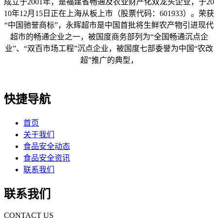
成立于2001年，是福建省畅通及农业财产化双龙头企业，于20
10年12月15日正在上海从板上市（股票代码：601933）。荣获
“中国驰誉商标”，永辉超市是中国首批将生鲜农产物引进现代
超市的畅通企业之一，被国度商务部列为“全国畅通沉点企
业”、“双百市场工程”沉点企业，被国度七部委誉为中国“农改
超”推广的典型，
快捷导航
首页
关于我们
食品安全动态
食品安全资讯
联系我们
联系我们
CONTACT US