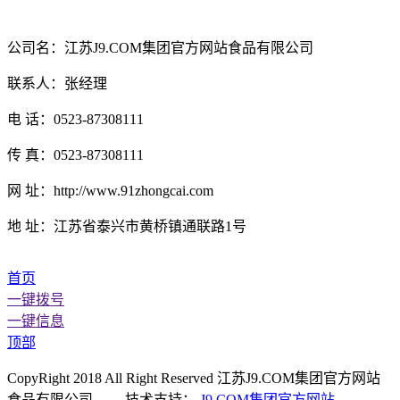
公司名：江苏J9.COM集团官方网站食品有限公司
联系人：张经理
电 话：0523-87308111
传 真：0523-87308111
网 址：http://www.91zhongcai.com
地 址：江苏省泰兴市黄桥镇通联路1号
首页
一键拨号
一键信息
顶部
CopyRight 2018 All Right Reserved 江苏J9.COM集团官方网站
食品有限公司 技术支持：
J9.COM集团官方网站