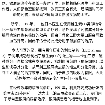
题，银屑病治疗在很长一段时间里，困扰着临床医生与科研工
作者。人们都希望能够找到一款真正安全有效、经得起时间考
验的药物，来帮助银屑病患者摆脱疾病的困扰。
所幸，1985年，一位日本医生在使用维生素D3类似物骨
化三醇为老年骨质疏松患者治疗时，意外发现了药物成分对于
银屑病治疗也有很好的效果，但由于骨化三醇大量口服会导致
血钙升高，因此不适合将此成分用于银屑病的治疗。
令人可喜的是，拥有百年历史的利奥制药（LEO Pharm
a）于同年成功研制出了维生素D3的衍生物——卡泊三醇，这
种成分可直接涂抹在皮肤表面，抑制皮肤细胞（角脘细胞）增
生和诱导其分化，从而纠正银屑病皮损的增生和分化异常，达
到令人满意的治疗效果，同时，由于皮肤的吸收力有限，因此
药物基本不会对血钙浓度产生任何不良影响。
在经过数年的临床试验后，1991年，利奥制药成功研发的
维生素D3外用药——达力士卡泊三醇软膏正式上市，专门用
于寻常型银屑的局部治疗，银屑病患者的福音也由此到来。